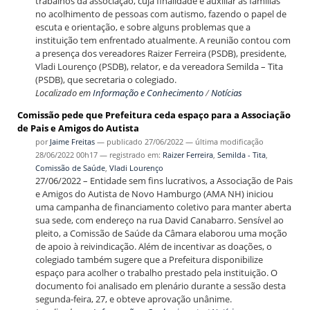
trabalhos da associação, cuja finalidade é auxiliar as famílias
no acolhimento de pessoas com autismo, fazendo o papel de
escuta e orientação, e sobre alguns problemas que a
instituição tem enfrentado atualmente. A reunião contou com
a presença dos vereadores Raizer Ferreira (PSDB), presidente,
Vladi Lourenço (PSDB), relator, e da vereadora Semilda – Tita
(PSDB), que secretaria o colegiado.
Localizado em
Informação e Conhecimento
/
Notícias
Comissão pede que Prefeitura ceda espaço para a Associação
de Pais e Amigos do Autista
por
Jaime Freitas
—
publicado
27/06/2022
—
última modificação
28/06/2022 00h17
— registrado em:
Raizer Ferreira
,
Semilda - Tita
,
Comissão de Saúde
,
Vladi Lourenço
27/06/2022 – Entidade sem fins lucrativos, a Associação de Pais
e Amigos do Autista de Novo Hamburgo (AMA NH) iniciou
uma campanha de financiamento coletivo para manter aberta
sua sede, com endereço na rua David Canabarro. Sensível ao
pleito, a Comissão de Saúde da Câmara elaborou uma moção
de apoio à reivindicação. Além de incentivar as doações, o
colegiado também sugere que a Prefeitura disponibilize
espaço para acolher o trabalho prestado pela instituição. O
documento foi analisado em plenário durante a sessão desta
segunda-feira, 27, e obteve aprovação unânime.