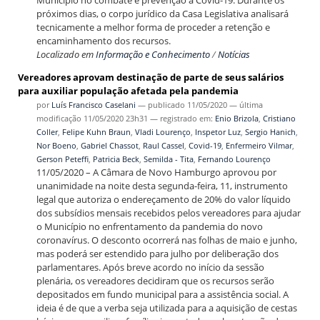
Município no combate e prevenção à Covid-19. Durante os
próximos dias, o corpo jurídico da Casa Legislativa analisará
tecnicamente a melhor forma de proceder a retenção e
encaminhamento dos recursos.
Localizado em
Informação e Conhecimento
/
Notícias
Vereadores aprovam destinação de parte de seus salários
para auxiliar população afetada pela pandemia
por
Luís Francisco Caselani
—
publicado
11/05/2020
—
última
modificação
11/05/2020 23h31
— registrado em:
Enio Brizola
,
Cristiano
Coller
,
Felipe Kuhn Braun
,
Vladi Lourenço
,
Inspetor Luz
,
Sergio Hanich
,
Nor Boeno
,
Gabriel Chassot
,
Raul Cassel
,
Covid-19
,
Enfermeiro Vilmar
,
Gerson Peteffi
,
Patricia Beck
,
Semilda - Tita
,
Fernando Lourenço
11/05/2020 – A Câmara de Novo Hamburgo aprovou por
unanimidade na noite desta segunda-feira, 11, instrumento
legal que autoriza o endereçamento de 20% do valor líquido
dos subsídios mensais recebidos pelos vereadores para ajudar
o Município no enfrentamento da pandemia do novo
coronavírus. O desconto ocorrerá nas folhas de maio e junho,
mas poderá ser estendido para julho por deliberação dos
parlamentares. Após breve acordo no início da sessão
plenária, os vereadores decidiram que os recursos serão
depositados em fundo municipal para a assistência social. A
ideia é de que a verba seja utilizada para a aquisição de cestas