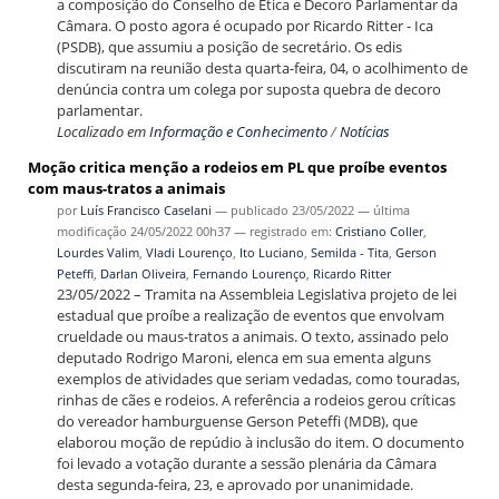
a composição do Conselho de Ética e Decoro Parlamentar da
Câmara. O posto agora é ocupado por Ricardo Ritter - Ica
(PSDB), que assumiu a posição de secretário. Os edis
discutiram na reunião desta quarta-feira, 04, o acolhimento de
denúncia contra um colega por suposta quebra de decoro
parlamentar.
Localizado em
Informação e Conhecimento
/
Notícias
Moção critica menção a rodeios em PL que proíbe eventos
com maus-tratos a animais
por
Luís Francisco Caselani
—
publicado
23/05/2022
—
última
modificação
24/05/2022 00h37
— registrado em:
Cristiano Coller
,
Lourdes Valim
,
Vladi Lourenço
,
Ito Luciano
,
Semilda - Tita
,
Gerson
Peteffi
,
Darlan Oliveira
,
Fernando Lourenço
,
Ricardo Ritter
23/05/2022 – Tramita na Assembleia Legislativa projeto de lei
estadual que proíbe a realização de eventos que envolvam
crueldade ou maus-tratos a animais. O texto, assinado pelo
deputado Rodrigo Maroni, elenca em sua ementa alguns
exemplos de atividades que seriam vedadas, como touradas,
rinhas de cães e rodeios. A referência a rodeios gerou críticas
do vereador hamburguense Gerson Peteffi (MDB), que
elaborou moção de repúdio à inclusão do item. O documento
foi levado a votação durante a sessão plenária da Câmara
desta segunda-feira, 23, e aprovado por unanimidade.