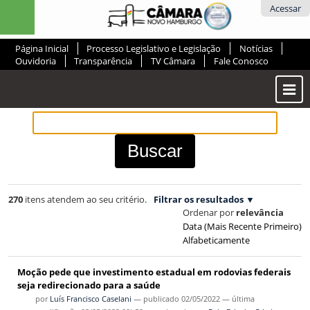
Ir
Ferramentas
Acessar
para
Pessoais
o
Página Inicial
Processo Legislativo e Legislação
Notícias
conteúdo.
Ouvidoria
Transparência
TV Câmara
Fale Conosco
|
Ir
Most
para
ou
a
Ocul
navegação
Men
270
itens atendem ao seu critério.
Filtrar os resultados
Ordenar por
relevância
Data (mais Recente Primeiro)
Alfabeticamente
Moção pede que investimento estadual em rodovias federais
seja redirecionado para a saúde
por
Luís Francisco Caselani
—
publicado
02/05/2022
—
última