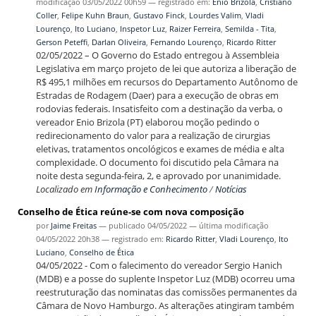
modificação
03/05/2022 00h59
— registrado em:
Enio Brizola
,
Cristiano
Coller
,
Felipe Kuhn Braun
,
Gustavo Finck
,
Lourdes Valim
,
Vladi
Lourenço
,
Ito Luciano
,
Inspetor Luz
,
Raizer Ferreira
,
Semilda - Tita
,
Gerson Peteffi
,
Darlan Oliveira
,
Fernando Lourenço
,
Ricardo Ritter
02/05/2022 – O Governo do Estado entregou à Assembleia
Legislativa em março projeto de lei que autoriza a liberação de
R$ 495,1 milhões em recursos do Departamento Autônomo de
Estradas de Rodagem (Daer) para a execução de obras em
rodovias federais. Insatisfeito com a destinação da verba, o
vereador Enio Brizola (PT) elaborou moção pedindo o
redirecionamento do valor para a realização de cirurgias
eletivas, tratamentos oncológicos e exames de média e alta
complexidade. O documento foi discutido pela Câmara na
noite desta segunda-feira, 2, e aprovado por unanimidade.
Localizado em
Informação e Conhecimento
/
Notícias
Conselho de Ética reúne-se com nova composição
por
Jaime Freitas
—
publicado
04/05/2022
—
última modificação
04/05/2022 20h38
— registrado em:
Ricardo Ritter
,
Vladi Lourenço
,
Ito
Luciano
,
Conselho de Ética
04/05/2022 - Com o falecimento do vereador Sergio Hanich
(MDB) e a posse do suplente Inspetor Luz (MDB) ocorreu uma
reestruturação das nominatas das comissões permanentes da
Câmara de Novo Hamburgo. As alterações atingiram também