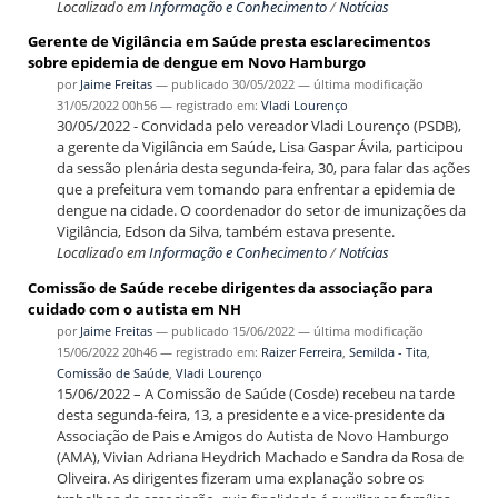
Localizado em
Informação e Conhecimento
/
Notícias
Gerente de Vigilância em Saúde presta esclarecimentos
sobre epidemia de dengue em Novo Hamburgo
por
Jaime Freitas
—
publicado
30/05/2022
—
última modificação
31/05/2022 00h56
— registrado em:
Vladi Lourenço
30/05/2022 - Convidada pelo vereador Vladi Lourenço (PSDB),
a gerente da Vigilância em Saúde, Lisa Gaspar Ávila, participou
da sessão plenária desta segunda-feira, 30, para falar das ações
que a prefeitura vem tomando para enfrentar a epidemia de
dengue na cidade. O coordenador do setor de imunizações da
Vigilância, Edson da Silva, também estava presente.
Localizado em
Informação e Conhecimento
/
Notícias
Comissão de Saúde recebe dirigentes da associação para
cuidado com o autista em NH
por
Jaime Freitas
—
publicado
15/06/2022
—
última modificação
15/06/2022 20h46
— registrado em:
Raizer Ferreira
,
Semilda - Tita
,
Comissão de Saúde
,
Vladi Lourenço
15/06/2022 – A Comissão de Saúde (Cosde) recebeu na tarde
desta segunda-feira, 13, a presidente e a vice-presidente da
Associação de Pais e Amigos do Autista de Novo Hamburgo
(AMA), Vivian Adriana Heydrich Machado e Sandra da Rosa de
Oliveira. As dirigentes fizeram uma explanação sobre os