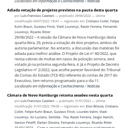
Localizado em
Informação e Conhecimento
/
Notícias
Adiada votação de projetos previstos na pauta desta quarta
por
Luís Francisco Caselani
—
publicado
29/06/2022
—
última
modificação
04/07/2022 13h41
— registrado em:
Cristiano Coller
,
Felipe
Kuhn Braun
,
Gustavo Finck
,
Vladi Lourenço
,
Raizer Ferreira
,
Fernando
Lourenço
,
Ricardo Ritter
29/06/2022 – A sessão da Câmara de Novo Hamburgo desta
quarta-feira, 29, previa a votação de dois projetos, ambos de
autoria parlamentar. No entanto, a discussão das matérias foi
adiada para melhor análise. O Projeto de Lei nº 40/2022, que
revisa valores de multas em casos de poluição sonora, será
votado já na próxima segunda-feira, 4. Já o Projeto de Decreto
Legislativo nº 2/2022, que acolhe parecer favorável do Tribunal
de Contas do Estado (TCE-RS) referente às contas de 2017 do
Executivo, tem retorno programado para o dia 11.
Localizado em
Informação e Conhecimento
/
Notícias
Câmara de Novo Hamburgo retoma sessões nesta quarta
por
Luís Francisco Caselani
—
publicado
31/01/2022
—
última
modificação
31/01/2022 19h58
— registrado em:
Enio Brizola
,
Cristiano
Coller
,
Felipe Kuhn Braun
,
Gustavo Finck
,
Lourdes Valim
,
Vladi
Lourenço
,
Ito Luciano
,
Semilda - Tita
,
Raizer Ferreira
,
Sergio Hanich
,
Gerson Peteffi
,
Darlan Oliveira
,
Fernando Lourenço
,
Ricardo Ritter
31/01/2021 – Com o encerramento do recesso parlamentar