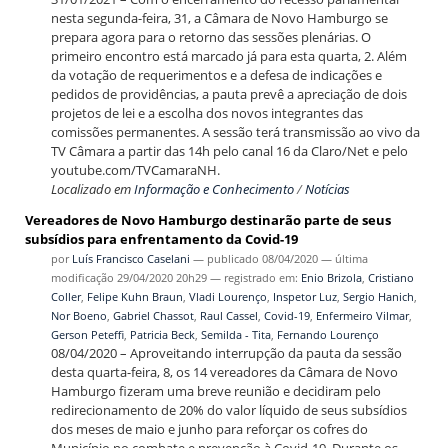
nesta segunda-feira, 31, a Câmara de Novo Hamburgo se
prepara agora para o retorno das sessões plenárias. O
primeiro encontro está marcado já para esta quarta, 2. Além
da votação de requerimentos e a defesa de indicações e
pedidos de providências, a pauta prevê a apreciação de dois
projetos de lei e a escolha dos novos integrantes das
comissões permanentes. A sessão terá transmissão ao vivo da
TV Câmara a partir das 14h pelo canal 16 da Claro/Net e pelo
youtube.com/TVCamaraNH.
Localizado em
Informação e Conhecimento
/
Notícias
Vereadores de Novo Hamburgo destinarão parte de seus
subsídios para enfrentamento da Covid-19
por
Luís Francisco Caselani
—
publicado
08/04/2020
—
última
modificação
29/04/2020 20h29
— registrado em:
Enio Brizola
,
Cristiano
Coller
,
Felipe Kuhn Braun
,
Vladi Lourenço
,
Inspetor Luz
,
Sergio Hanich
,
Nor Boeno
,
Gabriel Chassot
,
Raul Cassel
,
Covid-19
,
Enfermeiro Vilmar
,
Gerson Peteffi
,
Patricia Beck
,
Semilda - Tita
,
Fernando Lourenço
08/04/2020 – Aproveitando interrupção da pauta da sessão
desta quarta-feira, 8, os 14 vereadores da Câmara de Novo
Hamburgo fizeram uma breve reunião e decidiram pelo
redirecionamento de 20% do valor líquido de seus subsídios
dos meses de maio e junho para reforçar os cofres do